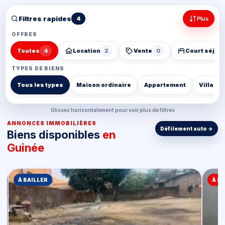
Filtres rapides
4
Plus
OFFRES
Toutes
4
Location
2
Vente
0
Court séjou
TYPES DE BIENS
Tous les types
Maison ordinaire
Appartement
Villa
Glissez horizontalement pour voir plus de filtres
ANNONCES IMMOBILIÈRES
Biens disponibles
en
Guinée
À BAILLER
À L