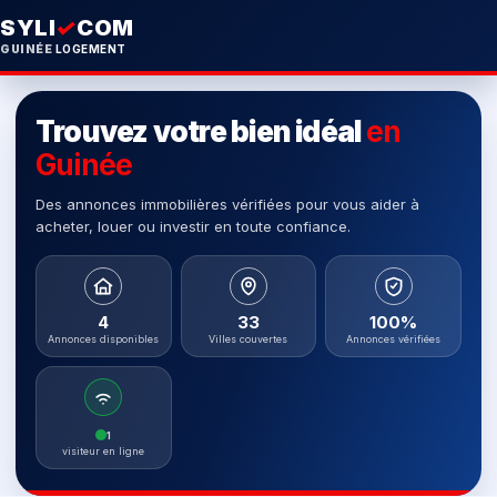
SYLI
✓
COM
GUINÉE
LOGEMENT
Trouvez votre bien idéal
en
Guinée
Des annonces immobilières vérifiées pour vous aider à
acheter, louer ou investir en toute confiance.
4
33
100%
Annonces disponibles
Villes couvertes
Annonces vérifiées
1
visiteur en ligne