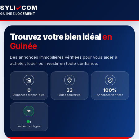
SYLI
✓
COM
GUINÉE
LOGEMENT
Trouvez votre bien idéal
en
Guinée
Des annonces immobilières vérifiées pour vous aider à
acheter, louer ou investir en toute confiance.
0
33
100%
Annonces disponibles
Villes couvertes
Annonces vérifiées
1
visiteur en ligne