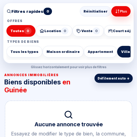
Filtres rapides
0
Réinitialiser
Plus
OFFRES
Toutes
0
Location
0
Vente
0
Court séjou
TYPES DE BIENS
Tous les types
Maison ordinaire
Appartement
Villa
Glissez horizontalement pour voir plus de filtres
ANNONCES IMMOBILIÈRES
Biens disponibles
en
Guinée
Aucune annonce trouvée
Essayez de modifier le type de bien, la commune,