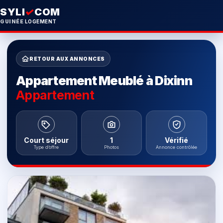
SYLI
✓
COM
GUINÉE
LOGEMENT
RETOUR AUX ANNONCES
Appartement Meublé à Dixinn
Appartement
Court séjour
1
Vérifié
Type d’offre
Photos
Annonce contrôlée