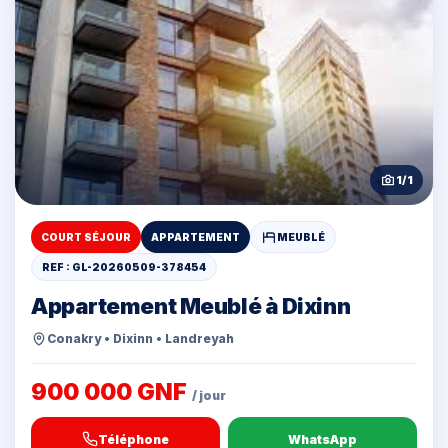
1
/
1
COURT SÉJOUR
APPARTEMENT
MEUBLÉ
REF : GL-20260509-378454
Appartement Meublé à Dixinn
Conakry • Dixinn • Landreyah
900 000 GNF
/ jour
Téléphone
WhatsApp