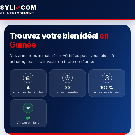
SYLI
✓
COM
GUINÉE
LOGEMENT
Trouvez votre bien idéal
en
Guinée
Des annonces immobilières vérifiées pour vous aider à
acheter, louer ou investir en toute confiance.
4
33
100%
Annonces disponibles
Villes couvertes
Annonces vérifiées
1
visiteur en ligne