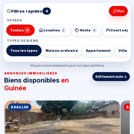
Filtres rapides
4
Plus
OFFRES
Toutes
4
Location
2
Vente
0
Court séjou
TYPES DE BIENS
Tous les types
Maison ordinaire
Appartement
Villa
Glissez horizontalement pour voir plus de filtres
ANNONCES IMMOBILIÈRES
Biens disponibles
en
Guinée
À BAILLER
À L